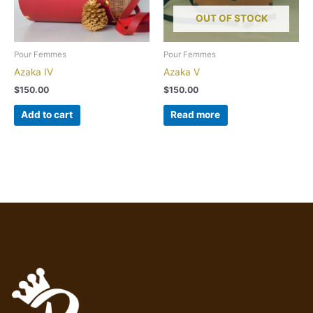
OUT OF STOCK
Pour Femmes
Pour Femmes
Azaka IV
Azaka V
$
150.00
$
150.00
Add to cart
Read more