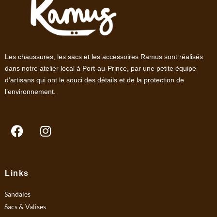
Les chaussures, les sacs et les accessoires Ramus sont réalisés
dans notre atelier local à Port-au-Prince, par une petite équipe
d’artisans qui ont le souci des détails et de la protection de
l’environnement.
F
I
a
n
c
s
e
t
b
a
Links
o
g
Sandales
o
r
k
a
Sacs & Valises