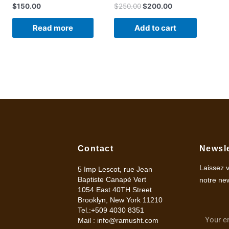
$
150.00
$
250.00
$
200.00
Read more
Add to cart
Contact
Newsle
Laissez 
5 Imp Lescot, rue Jean
Baptiste Canapé Vert
notre new
1054 East 40TH Street
Brooklyn, New York 11210
Tel.:+509 4030 8351
Mail :
info@ramusht.com