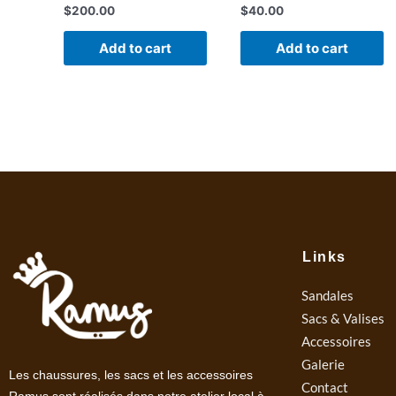
$
200.00
$
40.00
Add to cart
Add to cart
Links
Sandales
Sacs & Valises
Accessoires
Galerie
Les chaussures, les sacs et les accessoires
Contact
Ramus sont réalisés dans notre atelier local à