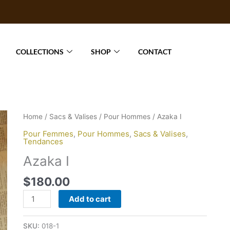
COLLECTIONS
SHOP
CONTACT
Azaka
Home
/
Sacs & Valises
/
Pour Hommes
/ Azaka I
I
Pour Femmes
,
Pour Hommes
,
Sacs & Valises
,
quantity
Tendances
Azaka I
$
180.00
Add to cart
SKU:
018-1