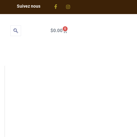
Suivez nous
0
Cart
$
0.00