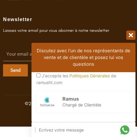
Newsletter
Laissez votre email pour vous abonner à notre newsletter
Discutez avec l'un de nos représentants de
vente et de clientèle et posez lui vos
questions
Send
J'accepte les
Politiques Générales
de
ramusht.com
Ramus
©2021-2024. Ramus. Tous Droits Réservés
Chargé de Clientèle
Développement Web & SEO by
JLJ DIGITAL
|
HTML Snippets
Powered By :
XYZScripts.com