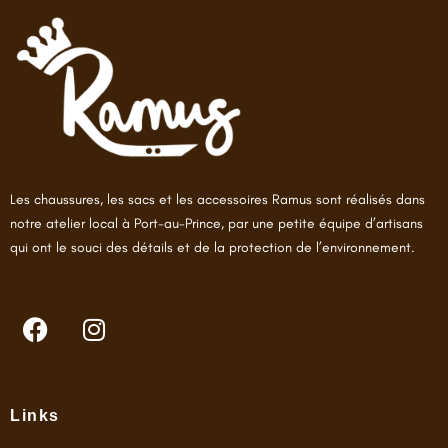
Les chaussures, les sacs et les accessoires Ramus sont réalisés dans
notre atelier local à Port-au-Prince, par une petite équipe d’artisans
qui ont le souci des détails et de la protection de l’environnement.
F
I
a
n
c
s
e
t
b
a
Links
o
g