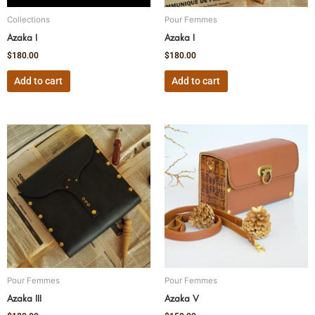
Collections
Pour Femmes
Azaka I
Azaka I
$
180.00
$
180.00
Add to cart
Add to cart
Pour Femmes
Pour Femmes
Azaka III
Azaka V