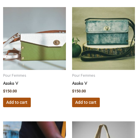
Pour Femmes
Pour Femmes
Azaka V
Azaka V
$
150.00
$
150.00
Add to cart
Add to cart
This
product