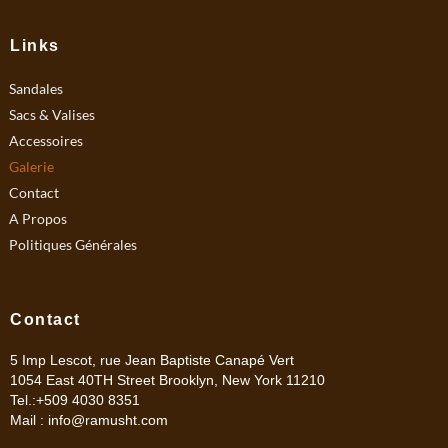
e
t
b
a
Links
o
g
Sandales
o
r
k
a
Sacs & Valises
m
Accessoires
Galerie
Contact
A Propos
Politiques Générales
Contact
5 Imp Lescot, rue Jean Baptiste Canapé Vert
1054 East 40TH Street Brooklyn, New York 11210
Tel.:+509 4030 8351
Mail :
info@ramusht.com