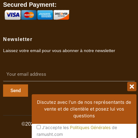
Secured Payment:
Newsletter
Laissez votre email pour vous abonner à notre newsletter
Send
Discutez avec l'un de nos représentants de
vente et de clientèle et posez lui vos
questions
©2021-2024. Ramus. Tous Droits Réservés
J'accepte les
Politiques Générales
de
ramusht.com
Développement Web & SEO by
JLJ DIGITAL