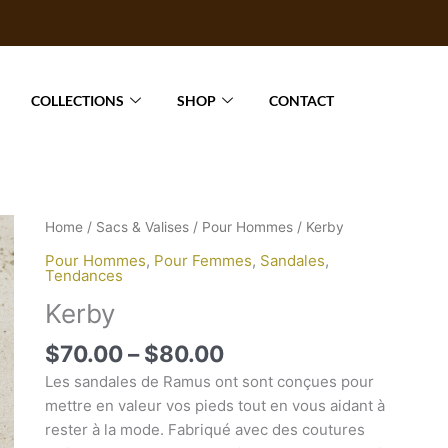
COLLECTIONS
SHOP
CONTACT
Price
Kerby
Home
/
Sacs & Valises
/
Pour Hommes
/ Kerby
range:
quantity
Pour Hommes
,
Pour Femmes
,
Sandales
,
$70.00
Tendances
through
Kerby
$80.00
$
70.00
–
$
80.00
Les sandales de Ramus ont sont conçues pour
mettre en valeur vos pieds tout en vous aidant à
rester à la mode. Fabriqué avec des coutures