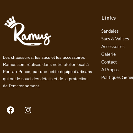
Links
Sandales
Sacs & Valises
Accessoires
Galerie
Les chaussures, les sacs et les accessoires
Contact
Ramus sont réalisés dans notre atelier local à
A Propos
Port-au-Prince, par une petite équipe d’artisans
Politiques Géné
qui ont le souci des détails et de la protection
de l’environnement.
F
I
a
n
c
s
e
t