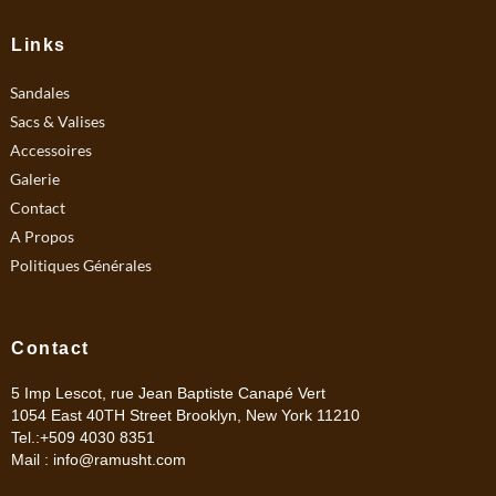
e
t
b
a
Links
o
g
Sandales
o
r
k
a
Sacs & Valises
m
Accessoires
Galerie
Contact
A Propos
Politiques Générales
Contact
5 Imp Lescot, rue Jean Baptiste Canapé Vert
1054 East 40TH Street Brooklyn, New York 11210
Tel.:+509 4030 8351
Mail :
info@ramusht.com