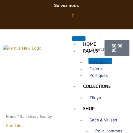
Skip
Suivez nous
to
content
Cart
HOME
$
0.00
0
RAMUS
A Propos
Galerie
Politiques
Boutèy
quantity
COLLECTIONS
ZIleya
SHOP
Home
/
Sandales
/ Boutèy
Sacs & Valises
Sandales
Pour Hommes