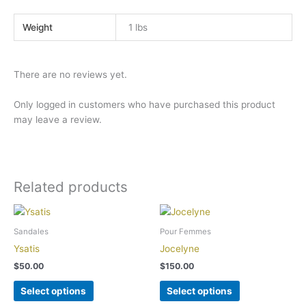
Weight
1 lbs
There are no reviews yet.
Only logged in customers who have purchased this product
may leave a review.
Related products
This
This
product
product
Sandales
Pour Femmes
has
has
Ysatis
Jocelyne
multiple
multiple
$
50.00
$
150.00
variants.
variants.
The
The
Select options
Select options
options
options