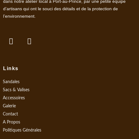
dans notre atelier local à Port-au-Prince, par une petite équipe
d’artisans qui ont le souci des détails et de la protection de
l’environnement.
F
I
a
n
c
s
e
t
b
a
Links
o
g
o
r
Sandales
k
a
Sacs & Valises
m
Accessoires
Galerie
Contact
A Propos
Politiques Générales