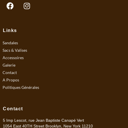
F
I
a
n
c
s
e
t
b
a
Links
o
g
Sandales
o
r
k
a
Sacs & Valises
m
Accessoires
Galerie
Contact
A Propos
Politiques Générales
Contact
5 Imp Lescot, rue Jean Baptiste Canapé Vert
1054 East 40TH Street Brooklyn, New York 11210