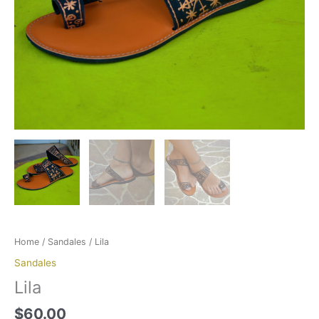
Home
/
Sandales
/ Lila
Sandales
Lila
$
60.00