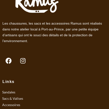
Les chaussures, les sacs et les accessoires Ramus sont réalisés
dans notre atelier local à Port-au-Prince, par une petite équipe
d’artisans qui ont le souci des détails et de la protection de
l’environnement.
F
I
a
n
c
s
e
t
b
a
Links
o
g
Sandales
o
r
k
a
Sacs & Valises
m
Accessoires