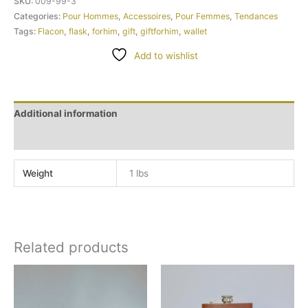
SKU:
009-99-3
Categories:
Pour Hommes
,
Accessoires
,
Pour Femmes
,
Tendances
Tags:
Flacon
,
flask
,
forhim
,
gift
,
giftforhim
,
wallet
Add to wishlist
Additional information
Reviews (0)
Weight
1 lbs
Related products