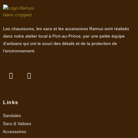
Les chaussures, les sacs et les accessoires Ramus sont réalisés
dans notre atelier local à Port-au-Prince, par une petite équipe
d’artisans qui ont le souci des détails et de la protection de
l’environnement.
F
I
a
n
c
s
e
t
b
a
Links
o
g
o
r
Sandales
k
a
Sacs & Valises
m
Accessoires