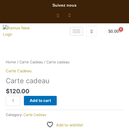
Skip
Suivez nous
to
content
0
Cart
$
0.00
Carte
cadeau
quantity
Home
/
Carte Cadeau
/ Carte cadeau
Carte Cadeau
Carte cadeau
$
120.00
Add to cart
Category:
Carte Cadeau
Add to wishlist