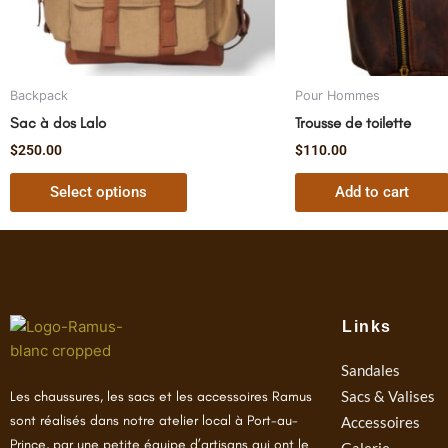
be
chosen
on
the
Backpack
Pour Hommes
product
Sac à dos Lalo
Trousse de toilette
page
$
250.00
$
110.00
Select options
Add to cart
Links
Sandales
Sacs & Valises
Les chaussures, les sacs et les accessoires Ramus
sont réalisés dans notre atelier local à Port-au-
Accessoires
Prince, par une petite équipe d’artisans qui ont le
Galerie