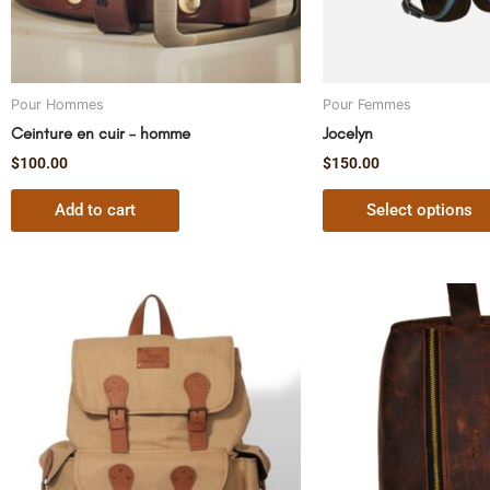
Pour Hommes
Pour Femmes
Ceinture en cuir – homme
Jocelyn
$
100.00
$
150.00
Add to cart
Select options
This
product
has
multiple
variants.
The
options
may