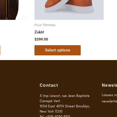
be
chosen
on
the
Pour Femmes
product
Zokòt
page
$
299.00
Select options
Contact
Newsle
Laissez v
5 Imp Lescot, rue Jean Baptiste
Canapé Vert
newslette
1054 East 40TH Street Brooklyn,
New York 11210
Tel.:+509 4030 8351