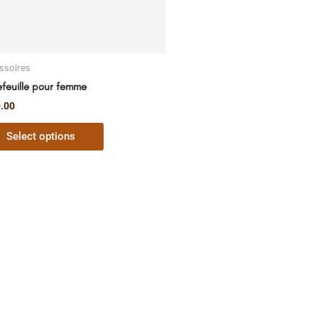
be
chosen
on
the
ssoires
product
efeuille pour femme
page
.00
Select options