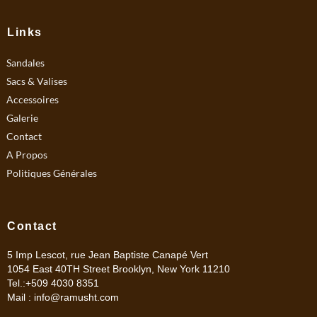
e
t
b
a
Links
o
g
Sandales
o
r
k
a
Sacs & Valises
m
Accessoires
Galerie
Contact
A Propos
Politiques Générales
Contact
5 Imp Lescot, rue Jean Baptiste Canapé Vert
1054 East 40TH Street Brooklyn, New York 11210
Tel.:+509 4030 8351
Mail :
info@ramusht.com